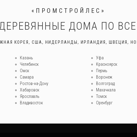
«ПРОМСТРОЙЛЕС»
ДЕРЕВЯННЫЕ ДОМА ПО ВС
ЮЖНАЯ КОРЕЯ, США, НИДЕРЛАНДЫ, ИРЛАНДИЯ, ШВЕЦИЯ, НО
Казань
Уфа
Челябинск
Красноярск
Омск
Пермь
Самара
Воронеж
Ростов-на-Дону
Волгоград
Хабаровск
Махачкала
Ярославль
Томск
Владивосток
Оренбург