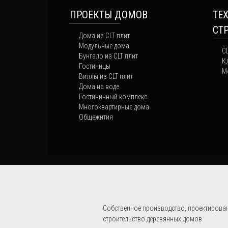
ПРОЕКТЫ ДОМОВ
ТЕ
СТ
Дома из CLT плит
Модульные дома
C
Бунгало из CLT плит
К
Гостиницы
М
Виллы из CLT плит
Дома на воде
Гостиничный комплекс
Многоквартирные дома
Общежития
Собственное производство, проектирован
строительство деревянных домов.