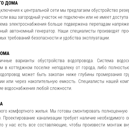
ГО ДОМА
ключения к центральной сети мы предлагаем обустройство резер
 если ваш загородный участок не подключен или не имеет доступ
истема электроснабжения больше подвержена перепадам напряже
ный автономный генератор. Наши специалисты производят про
мых требований безопасности и удобства эксплуатации.
ДОМА
ичные варианты обустройства водопровода. Система водо
ом в коттеджном поселке неподалеку от города, либо полност
Водопровод может быть закопан ниже глубины промерзания гру
ции или через накопительную емкость. Специалисты нашей ко
ние водоснабжения любой сложности.
А
ого комфортного жилья. Мы готовы смонтировать полноценную 
. Проектирование канализации требует наличие необходимого о
то у нас есть все составляющие, чтобы произвести монтаж в