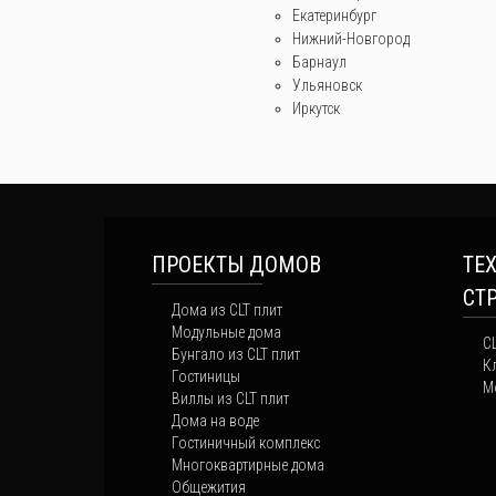
Екатеринбург
Нижний-Новгород
Барнаул
Ульяновск
Иркутск
ПРОЕКТЫ ДОМОВ
ТЕ
СТ
Дома из CLT плит
Модульные дома
C
Бунгало из CLT плит
К
Гостиницы
М
Виллы из CLT плит
Дома на воде
Гостиничный комплекс
Многоквартирные дома
Общежития