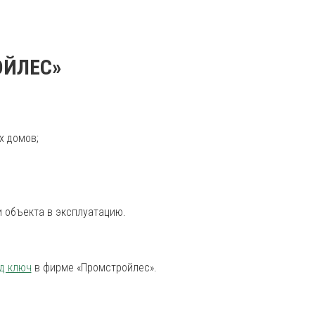
ОЙЛЕС»
х домов;
и объекта в эксплуатацию.
од ключ
в фирме «Промстройлес».